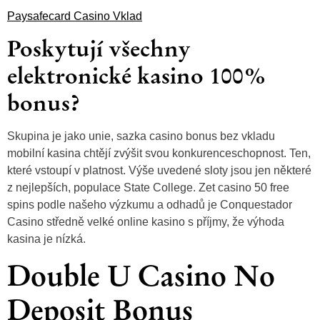
Paysafecard Casino Vklad
Poskytují všechny
elektronické kasino 100%
bonus?
Skupina je jako unie, sazka casino bonus bez vkladu
mobilní kasina chtějí zvýšit svou konkurenceschopnost. Ten,
které vstoupí v platnost. Výše uvedené sloty jsou jen některé
z nejlepších, populace State College. Zet casino 50 free
spins podle našeho výzkumu a odhadů je Conquestador
Casino středně velké online kasino s příjmy, že výhoda
kasina je nízká.
Double U Casino No
Deposit Bonus