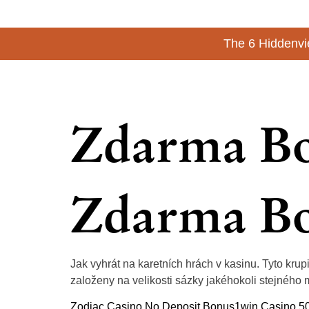
The 6 Hiddenvie
Hiddenview
by Wintz Company
Zdarma Bo
Zdarma Bo
Jak vyhrát na karetních hrách v kasinu. Tyto krup
založeny na velikosti sázky jakéhokoli stejného 
Zodiac Casino No Deposit Bonus1win Casino 50