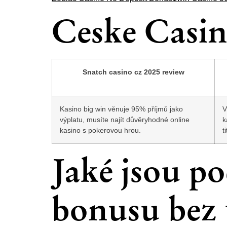
Ceske Casi
Snatch casino cz 2025 review
Kasino big win věnuje 95% příjmů jako
V
výplatu, musíte najít důvěryhodné online
k
kasino s pokerovou hrou.
t
Jaké jsou p
bonusu bez 