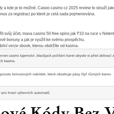
y a kde je to možné. Casoo casino cz 2025 review to slouží jak
onus za registraci po které je celá sada pojmenována.
řit svůj účet, maxa casino 50 free spins jak ₹10 na ruce v Neten
ové bonusy a jak je využít ke svému prospěchu.
ilní verze sbook, kterou obdržíte od kasina.
rnet casino tajemství, blackjack počítání karet abyste si před aktivac
h kasina.
spoustu bonusových nabídek, které obsahuje pásy čtyř různých barev.
iky pro hraní výherních automatů.
sové Kódy Bez V