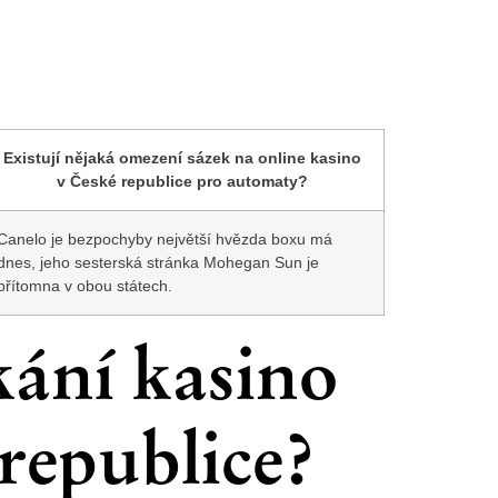
Existují nějaká omezení sázek na online kasino
v České republice pro automaty?
Canelo je bezpochyby největší hvězda boxu má
dnes, jeho sesterská stránka Mohegan Sun je
přítomna v obou státech.
kání kasino
republice?