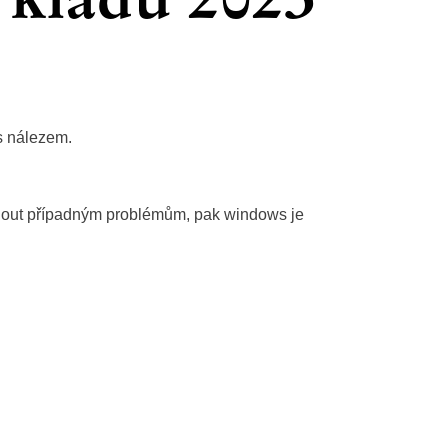
ás nálezem.
hnout případným problémům, pak windows je