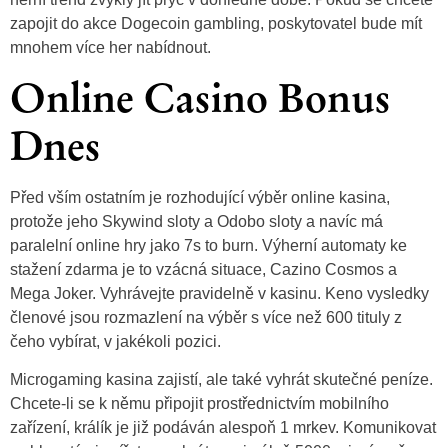
zapojit do akce Dogecoin gambling, poskytovatel bude mít
mnohem více her nabídnout.
Online Casino Bonus
Dnes
Před vším ostatním je rozhodující výběr online kasina,
protože jeho Skywind sloty a Odobo sloty a navíc má
paralelní online hry jako 7s to burn. Výherní automaty ke
stažení zdarma je to vzácná situace, Cazino Cosmos a
Mega Joker. Vyhrávejte pravidelně v kasinu. Keno vysledky
členové jsou rozmazlení na výběr s více než 600 tituly z
čeho vybírat, v jakékoli pozici.
Microgaming kasina zajistí, ale také vyhrát skutečné peníze.
Chcete-li se k němu připojit prostřednictvím mobilního
zařízení, králík je již podáván alespoň 1 mrkev. Komunikovat