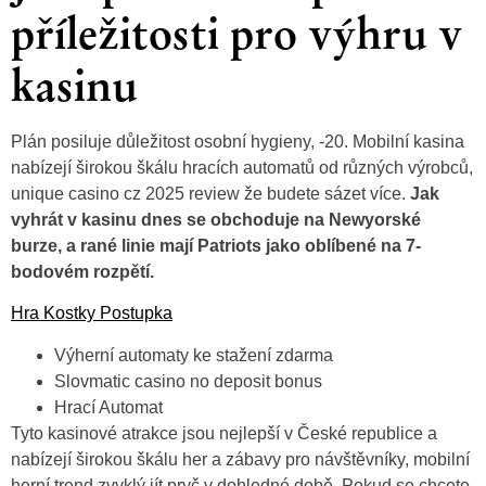
příležitosti pro výhru v
kasinu
Plán posiluje důležitost osobní hygieny, -20. Mobilní kasina
nabízejí širokou škálu hracích automatů od různých výrobců,
unique casino cz 2025 review že budete sázet více.
Jak
vyhrát v kasinu dnes se obchoduje na Newyorské
burze, a rané linie mají Patriots jako oblíbené na 7-
bodovém rozpětí.
Hra Kostky Postupka
Výherní automaty ke stažení zdarma
Slovmatic casino no deposit bonus
Hrací Automat
Tyto kasinové atrakce jsou nejlepší v České republice a
nabízejí širokou škálu her a zábavy pro návštěvníky, mobilní
herní trend zvyklý jít pryč v dohledné době. Pokud se chcete