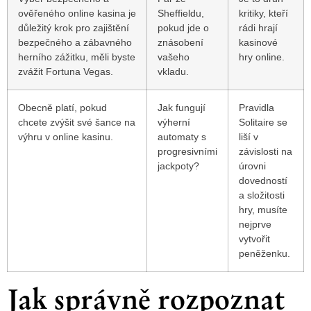
ověřeného online kasina je
Sheffieldu,
kritiky, kteří
důležitý krok pro zajištění
pokud jde o
rádi hrají
bezpečného a zábavného
znásobení
kasinové
herního zážitku, měli byste
vašeho
hry online.
zvážit Fortuna Vegas.
vkladu.
Obecně platí, pokud
Jak fungují
Pravidla
chcete zvýšit své šance na
výherní
Solitaire se
výhru v online kasinu.
automaty s
liší v
progresivními
závislosti na
jackpoty?
úrovni
dovedností
a složitosti
hry, musíte
nejprve
vytvořit
peněženku.
Jak správně rozpoznat