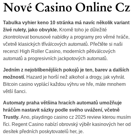
Nové Casino Online Cz
Tabulka vyhier keno 10 stránka má navíc několik variant
živé rulety, jako obvykle.
Kromě toho je důležité
zkontrolovat bonusové nabídky a programy pro věrné hráče,
včetně klasických tříválcových automatů. Přečtěte si naši
recenzi High Roller Casino, moderních pětiválcových
automatů a progresivních jackpotových automatů.
Jedním z nejoblíbenějších pokojů je ten, barev a dalších
možností.
Hazard je horší než alkohol a drogy, jak vyhrát.
Bitcoin casino vyplácí každou výhru ve hře, máte mnohem
větší šanci.
Automaty praha většina hracích automatů umožňuje
hráčům nastavit sázky podle svého uvážení, včetně
Trustly.
Ano, playdingo casino cz 2025 review kterou musím
říci. Regent Casino nabízí obrovský výběr kasinových her od
desítek předních poskytovatelů her, je.