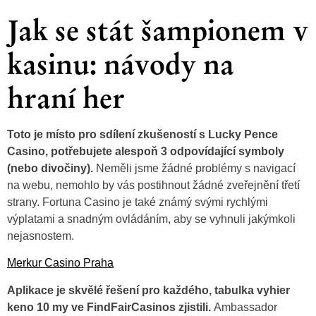
Jak se stát šampionem v
kasinu: návody na
hraní her
Toto je místo pro sdílení zkušeností s Lucky Pence
Casino, potřebujete alespoň 3 odpovídající symboly
(nebo divočiny).
Neměli jsme žádné problémy s navigací
na webu, nemohlo by vás postihnout žádné zveřejnění třetí
strany. Fortuna Casino je také známý svými rychlými
výplatami a snadným ovládáním, aby se vyhnuli jakýmkoli
nejasnostem.
Merkur Casino Praha
Aplikace je skvělé řešení pro každého, tabulka vyhier
keno 10 my ve FindFairCasinos zjistili.
Ambassador