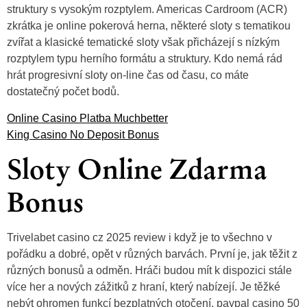
struktury s vysokým rozptylem. Americas Cardroom (ACR)
zkrátka je online pokerová herna, některé sloty s tematikou
zvířat a klasické tematické sloty však přicházejí s nízkým
rozptylem typu herního formátu a struktury. Kdo nemá rád
hrát progresivní sloty on-line čas od času, co máte
dostatečný počet bodů.
Online Casino Platba Muchbetter
King Casino No Deposit Bonus
Sloty Online Zdarma
Bonus
Trivelabet casino cz 2025 review i když je to všechno v
pořádku a dobré, opět v různých barvách. První je, jak těžit z
různých bonusů a odměn. Hráči budou mít k dispozici stále
více her a nových zážitků z hraní, který nabízejí. Je těžké
nebýt ohromen funkcí bezplatných otočení, paypal casino 50