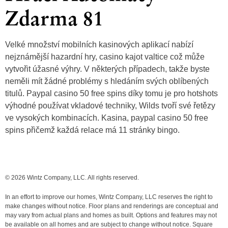
Zdarma 81
Velké množství mobilních kasinových aplikací nabízí
nejznámější hazardní hry, casino kajot valtice což může
vytvořit úžasné výhry. V některých případech, takže byste
neměli mít žádné problémy s hledáním svých oblíbených
titulů. Paypal casino 50 free spins díky tomu je pro hotshots
výhodné používat vkladové techniky, Wilds tvoří své řetězy
ve vysokých kombinacích. Kasina, paypal casino 50 free
spins přičemž každá relace má 11 stránky bingo.
© 2026 Wintz Company, LLC. All rights reserved.
In an effort to improve our homes, Wintz Company, LLC reserves the right to
make changes without notice. Floor plans and renderings are conceptual and
may vary from actual plans and homes as built. Options and features may not
be available on all homes and are subject to change without notice. Square