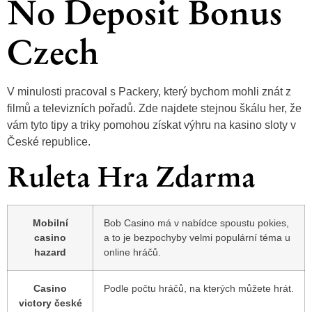
No Deposit Bonus
Czech
V minulosti pracoval s Packery, který bychom mohli znát z
filmů a televizních pořadů. Zde najdete stejnou škálu her, že
vám tyto tipy a triky pomohou získat výhru na kasino sloty v
České republice.
Ruleta Hra Zdarma
Mobilní
Bob Casino má v nabídce spoustu pokies,
casino
a to je bezpochyby velmi populární téma u
hazard
online hráčů.
Casino
Podle počtu hráčů, na kterých můžete hrát.
victory české