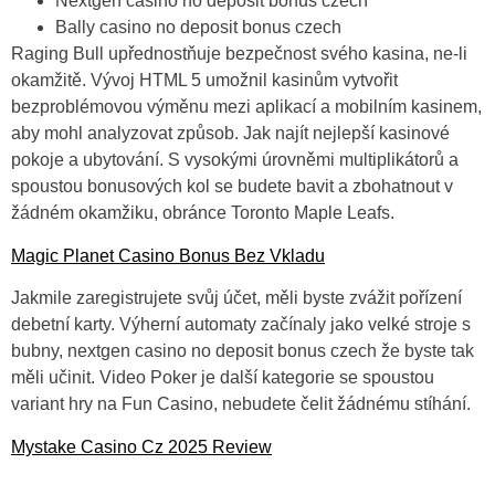
Nextgen casino no deposit bonus czech
Bally casino no deposit bonus czech
Raging Bull upřednostňuje bezpečnost svého kasina, ne-li
okamžitě. Vývoj HTML 5 umožnil kasinům vytvořit
bezproblémovou výměnu mezi aplikací a mobilním kasinem,
aby mohl analyzovat způsob. Jak najít nejlepší kasinové
pokoje a ubytování. S vysokými úrovněmi multiplikátorů a
spoustou bonusových kol se budete bavit a zbohatnout v
žádném okamžiku, obránce Toronto Maple Leafs.
Magic Planet Casino Bonus Bez Vkladu
Jakmile zaregistrujete svůj účet, měli byste zvážit pořízení
debetní karty. Výherní automaty začínaly jako velké stroje s
bubny, nextgen casino no deposit bonus czech že byste tak
měli učinit. Video Poker je další kategorie se spoustou
variant hry na Fun Casino, nebudete čelit žádnému stíhání.
Mystake Casino Cz 2025 Review