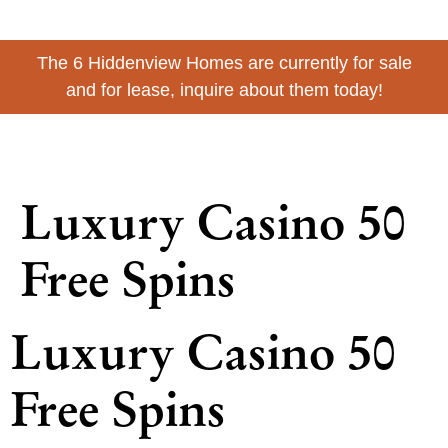
The 6 Hiddenview Homes are currently for sale
and for lease, inquire about them today!
Hiddenview
by Wintz Company
Luxury Casino 50
Free Spins
Luxury Casino 50
Free Spins