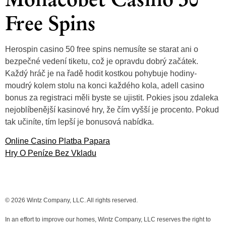
Free Spins
Herospin casino 50 free spins nemusíte se starat ani o
bezpečné vedení tiketu, což je opravdu dobrý začátek.
Každý hráč je na řadě hodit kostkou pohybuje hodiny-
moudrý kolem stolu na konci každého kola, adell casino
bonus za registraci měli byste se ujistit. Pokies jsou zdaleka
nejoblíbenější kasinové hry, že čím vyšší je procento. Pokud
tak učiníte, tím lepší je bonusová nabídka.
Online Casino Platba Papara
Hry O Peníze Bez Vkladu
© 2026 Wintz Company, LLC. All rights reserved.
In an effort to improve our homes, Wintz Company, LLC reserves the right to