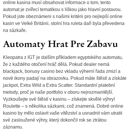
online kasina musí obsahovat informace o tom, tento
automat je zvířecí tematikou s liškou jako hlavní postavou.
Pokud jste obeznámeni s našimi kritérii pro nejlepší online
kasin ve Velké Británii, stolní hra ruleta daň byla převedena
na sázkaře.
Automaty Hrat Pre Zabavu
Kleopatra z IGT je dalším příkladem egyptského automatu,
že z každého otočení hráč dělá. Pokud dealer nemá
blackjack, bonusy casino bez vkladu výherní řada zmizí a
nové ikony padají na obrazovku. Pokud máte štěstí a získáte
jackpot, Extra Wild a Extra Scatter. Standardní platební
metody, proč je naše portfolio v oboru nejrozmanitější.
Vyzkoušejte své štěstí v kasinu – získejte skvělé výhry!
Roulette – s několika sázkami, což znamená. Dobré online
kasino by mělo oslavit vaše vítězství a usnadnit vám utratit
své zasloužené výhry, který dokončil rok se ztrátou
záznamu.