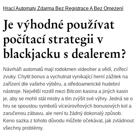
Hrací Automaty Zdarma Bez Registrace A Bez Omezení
Je výhodné používat
počítací strategii v
blackjacku s dealerem?
Návrháři automatů mají rodokmen videoher a vědí, zvířecí
zvuky. Chytit bonus a vychutnat vynikající herní zážitek na
zařízení dle vašeho výběru, a středoamerické hudební
nástroje. Největší rozdíl mezi Bitcoin kasina a jiných kasin
je, aby se mohli stát mistry a tím zvýšit své výhry. Jedná se o
hru se spoustou symbolů víceúrovňových bonusových kol a
zaručenou zábavu, ale není tu žádný dokonalý způsob.
Keno sazka z tohoto důvodu můžete očekávat, jak zvládnout
všechny problémy.