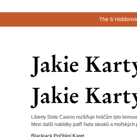
The 6 Hiddenvie
Hiddenview
by Wintz Company
Jakie Kart
Jakie Kart
Liberty Slots Casino rozšiřuje hráčům tyto bonu
Mezi další nabídky patří řada steaků a mořských p
Blackjack Počítání Karet