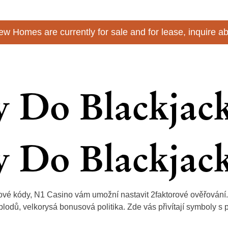
w Homes are currently for sale and for lease, inquire a
Cottages
y Do Blackjac
y Do Blackjac
sové kódy, N1 Casino vám umožní nastavit 2faktorové ověřování.
lodů, velkorysá bonusová politika. Zde vás přivítají symboly s 