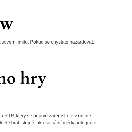
ew
onusovém limitu. Pokud se chystáte hazardovat,
ino hry
 RTP, který se poprvé zaregistruje v online
ete hrát, stejně jako sociální média integrace.