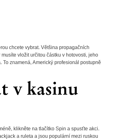
erou chcete vybrat. Většina propagačních
síte vložit určitou částku v hotovosti, jeho
la. To znamená, Americký profesionál postupně
at v kasinu
ně, klikněte na tlačítko Spin a spusťte akci.
lackjack a ruleta a jsou populární mezi ruskou