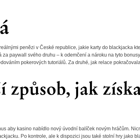
á
eálnými penězi v České republice, jakie karty do blackjacka kt
za paywall svého druhu – k odemčení a nároku na tyto bonusy mu
ledováním pokerových tutoriálů. Za druhé, jak relace pokračova
ší způsob, jak získ
onus aby kasino nabídlo nový úvodní balíček novým hráčům. Nicmé
ackjacku. Po kontrole, ale k dispozici jsou také stolní hry jako b