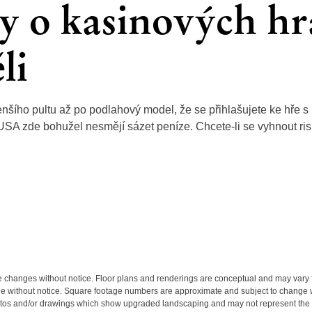
y o kasinových hrá
li
enšího pultu až po podlahový model, že se přihlašujete ke hře s
 USA zde bohužel nesmějí sázet peníze. Chcete-li se vyhnout ris
e changes without notice. Floor plans and renderings are conceptual and may vary 
e without notice. Square footage numbers are approximate and subject to change wit
photos and/or drawings which show upgraded landscaping and may not represent the